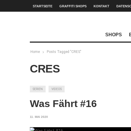
STARTSEITE
GRAFFITI SHOPS
KONTAKT
DATENS
SHOPS
Home
Posts Tagged "CRES"
CRES
SERIEN
VIDEOS
Was Fährt #16
11. MAI 2020