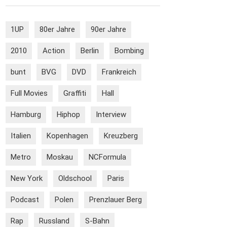
1UP
80er Jahre
90er Jahre
2010
Action
Berlin
Bombing
bunt
BVG
DVD
Frankreich
Full Movies
Graffiti
Hall
Hamburg
Hiphop
Interview
Italien
Kopenhagen
Kreuzberg
Metro
Moskau
NCFormula
New York
Oldschool
Paris
Podcast
Polen
Prenzlauer Berg
Rap
Russland
S-Bahn