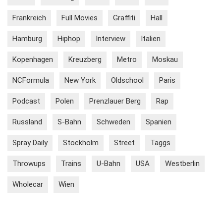
Frankreich
Full Movies
Graffiti
Hall
Hamburg
Hiphop
Interview
Italien
Kopenhagen
Kreuzberg
Metro
Moskau
NCFormula
New York
Oldschool
Paris
Podcast
Polen
Prenzlauer Berg
Rap
Russland
S-Bahn
Schweden
Spanien
Spray Daily
Stockholm
Street
Taggs
Throwups
Trains
U-Bahn
USA
Westberlin
Wholecar
Wien