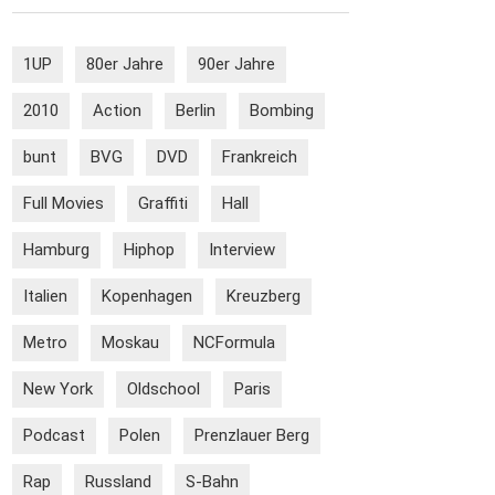
1UP
80er Jahre
90er Jahre
2010
Action
Berlin
Bombing
bunt
BVG
DVD
Frankreich
Full Movies
Graffiti
Hall
Hamburg
Hiphop
Interview
Italien
Kopenhagen
Kreuzberg
Metro
Moskau
NCFormula
New York
Oldschool
Paris
Podcast
Polen
Prenzlauer Berg
Rap
Russland
S-Bahn