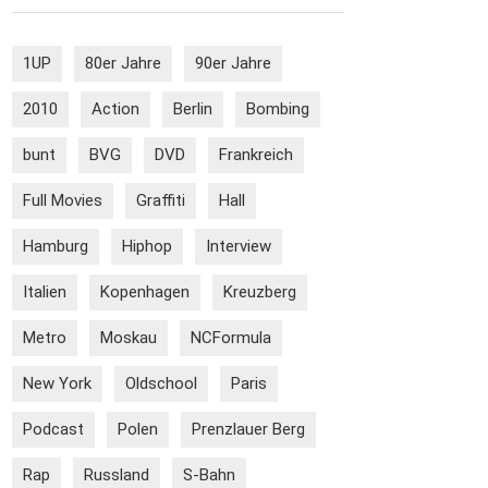
1UP
80er Jahre
90er Jahre
2010
Action
Berlin
Bombing
bunt
BVG
DVD
Frankreich
Full Movies
Graffiti
Hall
Hamburg
Hiphop
Interview
Italien
Kopenhagen
Kreuzberg
Metro
Moskau
NCFormula
New York
Oldschool
Paris
Podcast
Polen
Prenzlauer Berg
Rap
Russland
S-Bahn