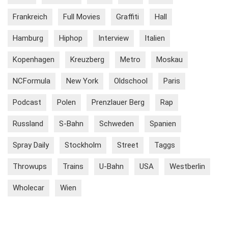
Frankreich
Full Movies
Graffiti
Hall
Hamburg
Hiphop
Interview
Italien
Kopenhagen
Kreuzberg
Metro
Moskau
NCFormula
New York
Oldschool
Paris
Podcast
Polen
Prenzlauer Berg
Rap
Russland
S-Bahn
Schweden
Spanien
Spray Daily
Stockholm
Street
Taggs
Throwups
Trains
U-Bahn
USA
Westberlin
Wholecar
Wien