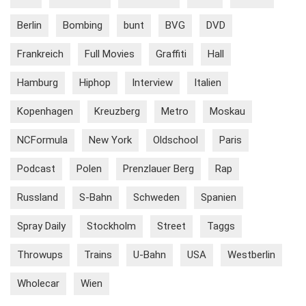
Berlin
Bombing
bunt
BVG
DVD
Frankreich
Full Movies
Graffiti
Hall
Hamburg
Hiphop
Interview
Italien
Kopenhagen
Kreuzberg
Metro
Moskau
NCFormula
New York
Oldschool
Paris
Podcast
Polen
Prenzlauer Berg
Rap
Russland
S-Bahn
Schweden
Spanien
Spray Daily
Stockholm
Street
Taggs
Throwups
Trains
U-Bahn
USA
Westberlin
Wholecar
Wien