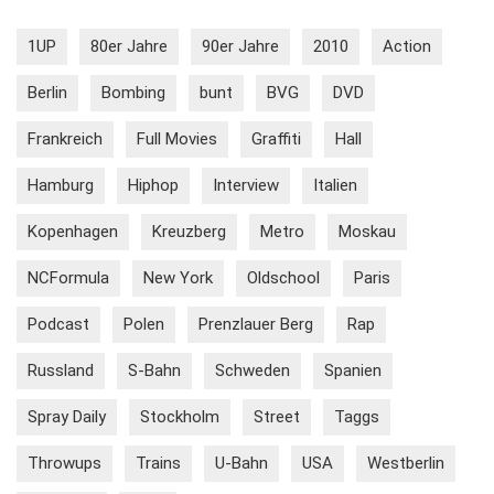
1UP
80er Jahre
90er Jahre
2010
Action
Berlin
Bombing
bunt
BVG
DVD
Frankreich
Full Movies
Graffiti
Hall
Hamburg
Hiphop
Interview
Italien
Kopenhagen
Kreuzberg
Metro
Moskau
NCFormula
New York
Oldschool
Paris
Podcast
Polen
Prenzlauer Berg
Rap
Russland
S-Bahn
Schweden
Spanien
Spray Daily
Stockholm
Street
Taggs
Throwups
Trains
U-Bahn
USA
Westberlin