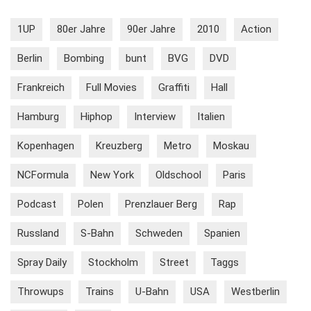
1UP
80er Jahre
90er Jahre
2010
Action
Berlin
Bombing
bunt
BVG
DVD
Frankreich
Full Movies
Graffiti
Hall
Hamburg
Hiphop
Interview
Italien
Kopenhagen
Kreuzberg
Metro
Moskau
NCFormula
New York
Oldschool
Paris
Podcast
Polen
Prenzlauer Berg
Rap
Russland
S-Bahn
Schweden
Spanien
Spray Daily
Stockholm
Street
Taggs
Throwups
Trains
U-Bahn
USA
Westberlin