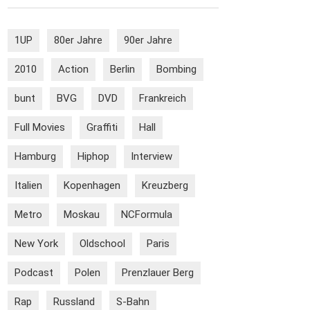
1UP
80er Jahre
90er Jahre
2010
Action
Berlin
Bombing
bunt
BVG
DVD
Frankreich
Full Movies
Graffiti
Hall
Hamburg
Hiphop
Interview
Italien
Kopenhagen
Kreuzberg
Metro
Moskau
NCFormula
New York
Oldschool
Paris
Podcast
Polen
Prenzlauer Berg
Rap
Russland
S-Bahn