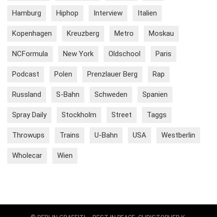
Hamburg
Hiphop
Interview
Italien
Kopenhagen
Kreuzberg
Metro
Moskau
NCFormula
New York
Oldschool
Paris
Podcast
Polen
Prenzlauer Berg
Rap
Russland
S-Bahn
Schweden
Spanien
Spray Daily
Stockholm
Street
Taggs
Throwups
Trains
U-Bahn
USA
Westberlin
Wholecar
Wien