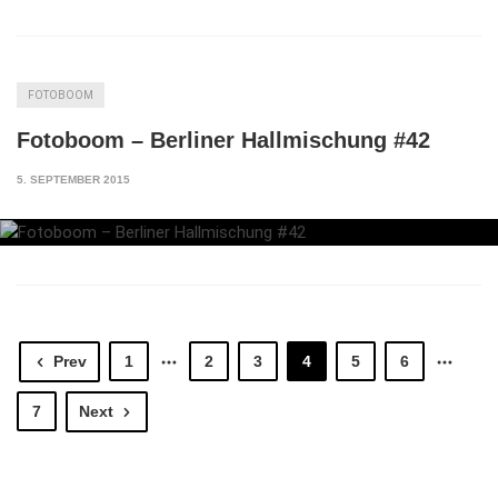
FOTOBOOM
Fotoboom – Berliner Hallmischung #42
5. SEPTEMBER 2015
Prev
1
2
3
4
5
6
7
Next