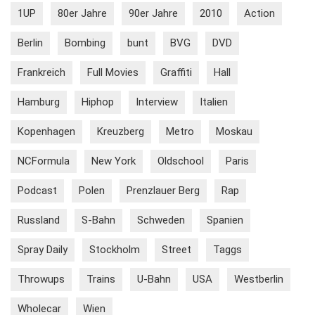
1UP
80er Jahre
90er Jahre
2010
Action
Berlin
Bombing
bunt
BVG
DVD
Frankreich
Full Movies
Graffiti
Hall
Hamburg
Hiphop
Interview
Italien
Kopenhagen
Kreuzberg
Metro
Moskau
NCFormula
New York
Oldschool
Paris
Podcast
Polen
Prenzlauer Berg
Rap
Russland
S-Bahn
Schweden
Spanien
Spray Daily
Stockholm
Street
Taggs
Throwups
Trains
U-Bahn
USA
Westberlin
Wholecar
Wien