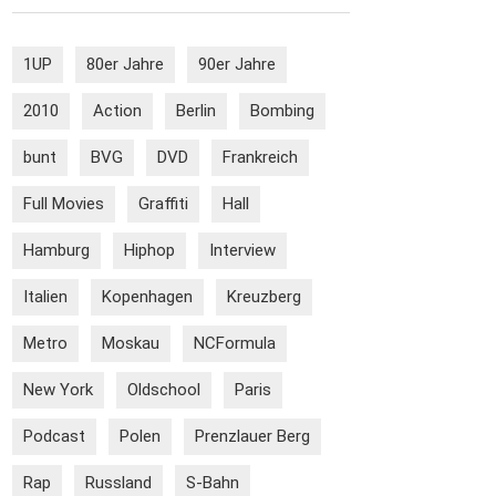
1UP
80er Jahre
90er Jahre
2010
Action
Berlin
Bombing
bunt
BVG
DVD
Frankreich
Full Movies
Graffiti
Hall
Hamburg
Hiphop
Interview
Italien
Kopenhagen
Kreuzberg
Metro
Moskau
NCFormula
New York
Oldschool
Paris
Podcast
Polen
Prenzlauer Berg
Rap
Russland
S-Bahn