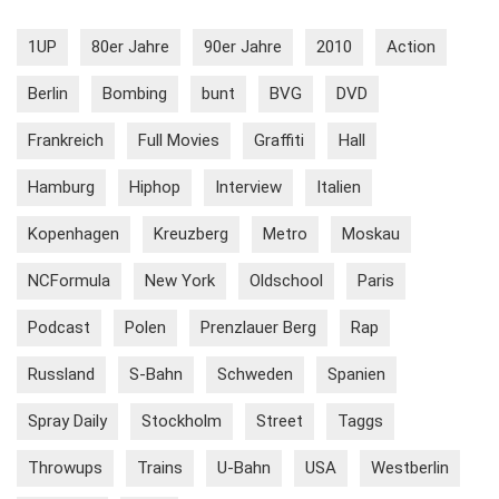
1UP
80er Jahre
90er Jahre
2010
Action
Berlin
Bombing
bunt
BVG
DVD
Frankreich
Full Movies
Graffiti
Hall
Hamburg
Hiphop
Interview
Italien
Kopenhagen
Kreuzberg
Metro
Moskau
NCFormula
New York
Oldschool
Paris
Podcast
Polen
Prenzlauer Berg
Rap
Russland
S-Bahn
Schweden
Spanien
Spray Daily
Stockholm
Street
Taggs
Throwups
Trains
U-Bahn
USA
Westberlin