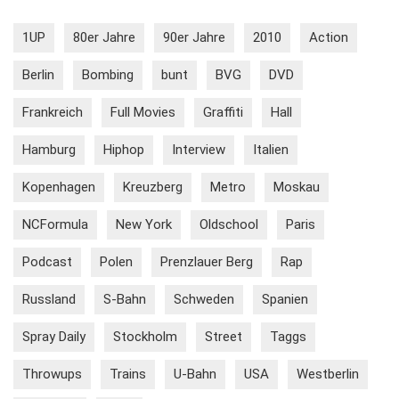
1UP
80er Jahre
90er Jahre
2010
Action
Berlin
Bombing
bunt
BVG
DVD
Frankreich
Full Movies
Graffiti
Hall
Hamburg
Hiphop
Interview
Italien
Kopenhagen
Kreuzberg
Metro
Moskau
NCFormula
New York
Oldschool
Paris
Podcast
Polen
Prenzlauer Berg
Rap
Russland
S-Bahn
Schweden
Spanien
Spray Daily
Stockholm
Street
Taggs
Throwups
Trains
U-Bahn
USA
Westberlin