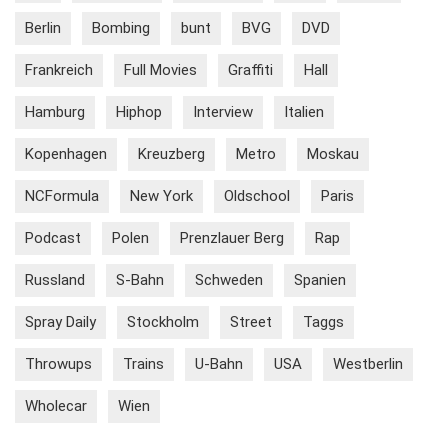
Berlin
Bombing
bunt
BVG
DVD
Frankreich
Full Movies
Graffiti
Hall
Hamburg
Hiphop
Interview
Italien
Kopenhagen
Kreuzberg
Metro
Moskau
NCFormula
New York
Oldschool
Paris
Podcast
Polen
Prenzlauer Berg
Rap
Russland
S-Bahn
Schweden
Spanien
Spray Daily
Stockholm
Street
Taggs
Throwups
Trains
U-Bahn
USA
Westberlin
Wholecar
Wien