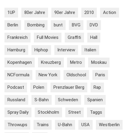
1UP
80er Jahre
90er Jahre
2010
Action
Berlin
Bombing
bunt
BVG
DVD
Frankreich
Full Movies
Graffiti
Hall
Hamburg
Hiphop
Interview
Italien
Kopenhagen
Kreuzberg
Metro
Moskau
NCFormula
New York
Oldschool
Paris
Podcast
Polen
Prenzlauer Berg
Rap
Russland
S-Bahn
Schweden
Spanien
Spray Daily
Stockholm
Street
Taggs
Throwups
Trains
U-Bahn
USA
Westberlin