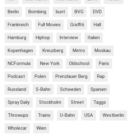
Berlin
Bombing
bunt
BVG
DVD
Frankreich
Full Movies
Graffiti
Hall
Hamburg
Hiphop
Interview
Italien
Kopenhagen
Kreuzberg
Metro
Moskau
NCFormula
New York
Oldschool
Paris
Podcast
Polen
Prenzlauer Berg
Rap
Russland
S-Bahn
Schweden
Spanien
Spray Daily
Stockholm
Street
Taggs
Throwups
Trains
U-Bahn
USA
Westberlin
Wholecar
Wien