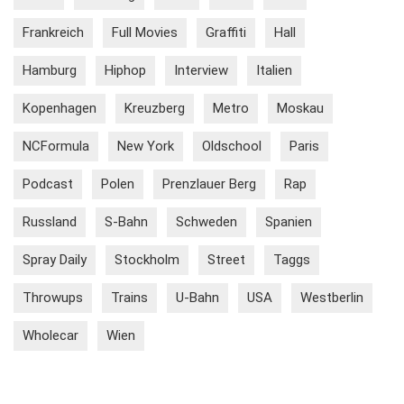
Frankreich
Full Movies
Graffiti
Hall
Hamburg
Hiphop
Interview
Italien
Kopenhagen
Kreuzberg
Metro
Moskau
NCFormula
New York
Oldschool
Paris
Podcast
Polen
Prenzlauer Berg
Rap
Russland
S-Bahn
Schweden
Spanien
Spray Daily
Stockholm
Street
Taggs
Throwups
Trains
U-Bahn
USA
Westberlin
Wholecar
Wien