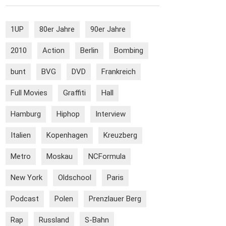
1UP
80er Jahre
90er Jahre
2010
Action
Berlin
Bombing
bunt
BVG
DVD
Frankreich
Full Movies
Graffiti
Hall
Hamburg
Hiphop
Interview
Italien
Kopenhagen
Kreuzberg
Metro
Moskau
NCFormula
New York
Oldschool
Paris
Podcast
Polen
Prenzlauer Berg
Rap
Russland
S-Bahn