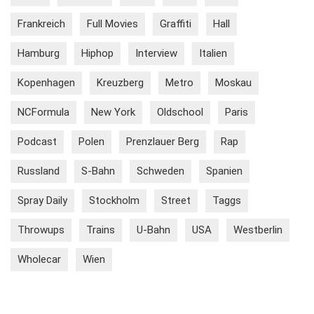
Frankreich
Full Movies
Graffiti
Hall
Hamburg
Hiphop
Interview
Italien
Kopenhagen
Kreuzberg
Metro
Moskau
NCFormula
New York
Oldschool
Paris
Podcast
Polen
Prenzlauer Berg
Rap
Russland
S-Bahn
Schweden
Spanien
Spray Daily
Stockholm
Street
Taggs
Throwups
Trains
U-Bahn
USA
Westberlin
Wholecar
Wien