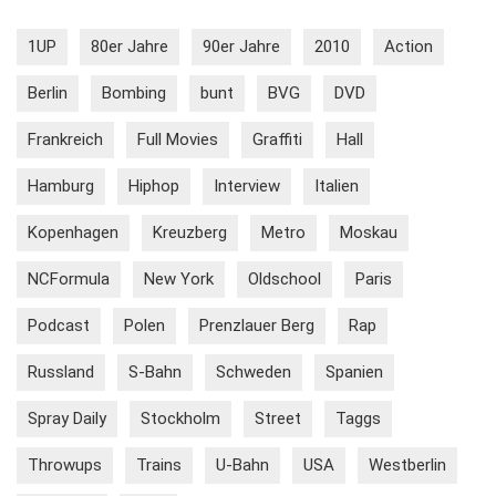
1UP
80er Jahre
90er Jahre
2010
Action
Berlin
Bombing
bunt
BVG
DVD
Frankreich
Full Movies
Graffiti
Hall
Hamburg
Hiphop
Interview
Italien
Kopenhagen
Kreuzberg
Metro
Moskau
NCFormula
New York
Oldschool
Paris
Podcast
Polen
Prenzlauer Berg
Rap
Russland
S-Bahn
Schweden
Spanien
Spray Daily
Stockholm
Street
Taggs
Throwups
Trains
U-Bahn
USA
Westberlin