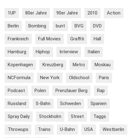
1UP
80er Jahre
90er Jahre
2010
Action
Berlin
Bombing
bunt
BVG
DVD
Frankreich
Full Movies
Graffiti
Hall
Hamburg
Hiphop
Interview
Italien
Kopenhagen
Kreuzberg
Metro
Moskau
NCFormula
New York
Oldschool
Paris
Podcast
Polen
Prenzlauer Berg
Rap
Russland
S-Bahn
Schweden
Spanien
Spray Daily
Stockholm
Street
Taggs
Throwups
Trains
U-Bahn
USA
Westberlin