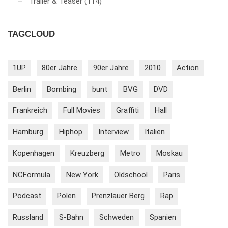
Trailer & Teaser
(114)
TAGCLOUD
1UP
80er Jahre
90er Jahre
2010
Action
Berlin
Bombing
bunt
BVG
DVD
Frankreich
Full Movies
Graffiti
Hall
Hamburg
Hiphop
Interview
Italien
Kopenhagen
Kreuzberg
Metro
Moskau
NCFormula
New York
Oldschool
Paris
Podcast
Polen
Prenzlauer Berg
Rap
Russland
S-Bahn
Schweden
Spanien