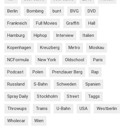
Berlin
Bombing
bunt
BVG
DVD
Frankreich
Full Movies
Graffiti
Hall
Hamburg
Hiphop
Interview
Italien
Kopenhagen
Kreuzberg
Metro
Moskau
NCFormula
New York
Oldschool
Paris
Podcast
Polen
Prenzlauer Berg
Rap
Russland
S-Bahn
Schweden
Spanien
Spray Daily
Stockholm
Street
Taggs
Throwups
Trains
U-Bahn
USA
Westberlin
Wholecar
Wien