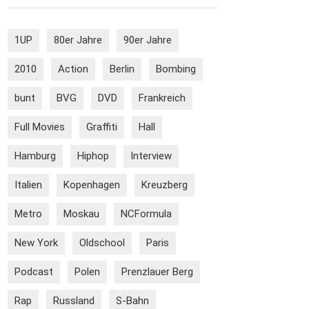
1UP
80er Jahre
90er Jahre
2010
Action
Berlin
Bombing
bunt
BVG
DVD
Frankreich
Full Movies
Graffiti
Hall
Hamburg
Hiphop
Interview
Italien
Kopenhagen
Kreuzberg
Metro
Moskau
NCFormula
New York
Oldschool
Paris
Podcast
Polen
Prenzlauer Berg
Rap
Russland
S-Bahn