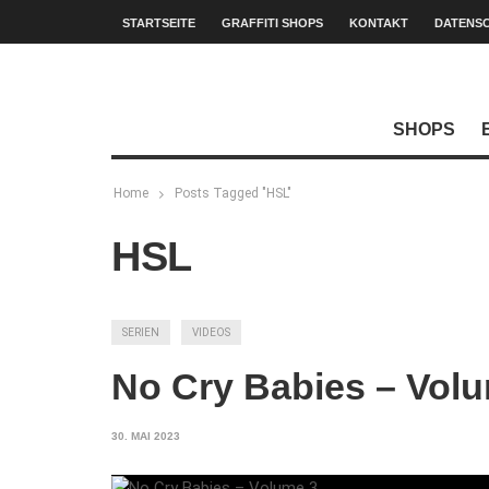
STARTSEITE
GRAFFITI SHOPS
KONTAKT
DATENS
SHOPS
Home
Posts Tagged "HSL"
HSL
SERIEN
VIDEOS
No Cry Babies – Vol
30. MAI 2023