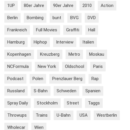
1UP
80er Jahre
90er Jahre
2010
Action
Berlin
Bombing
bunt
BVG
DVD
Frankreich
Full Movies
Graffiti
Hall
Hamburg
Hiphop
Interview
Italien
Kopenhagen
Kreuzberg
Metro
Moskau
NCFormula
New York
Oldschool
Paris
Podcast
Polen
Prenzlauer Berg
Rap
Russland
S-Bahn
Schweden
Spanien
Spray Daily
Stockholm
Street
Taggs
Throwups
Trains
U-Bahn
USA
Westberlin
Wholecar
Wien