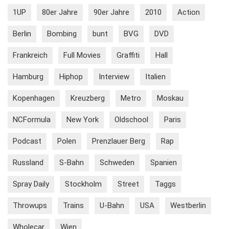
1UP
80er Jahre
90er Jahre
2010
Action
Berlin
Bombing
bunt
BVG
DVD
Frankreich
Full Movies
Graffiti
Hall
Hamburg
Hiphop
Interview
Italien
Kopenhagen
Kreuzberg
Metro
Moskau
NCFormula
New York
Oldschool
Paris
Podcast
Polen
Prenzlauer Berg
Rap
Russland
S-Bahn
Schweden
Spanien
Spray Daily
Stockholm
Street
Taggs
Throwups
Trains
U-Bahn
USA
Westberlin
Wholecar
Wien