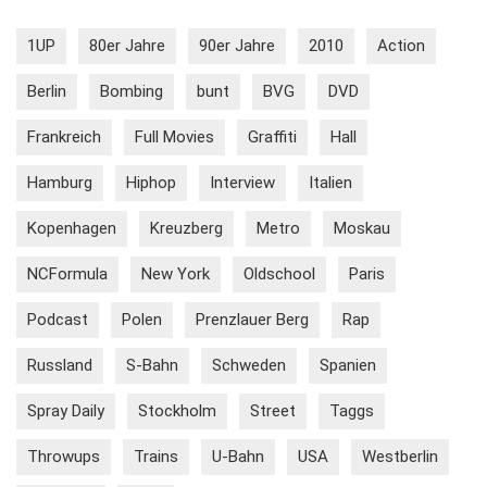
1UP
80er Jahre
90er Jahre
2010
Action
Berlin
Bombing
bunt
BVG
DVD
Frankreich
Full Movies
Graffiti
Hall
Hamburg
Hiphop
Interview
Italien
Kopenhagen
Kreuzberg
Metro
Moskau
NCFormula
New York
Oldschool
Paris
Podcast
Polen
Prenzlauer Berg
Rap
Russland
S-Bahn
Schweden
Spanien
Spray Daily
Stockholm
Street
Taggs
Throwups
Trains
U-Bahn
USA
Westberlin