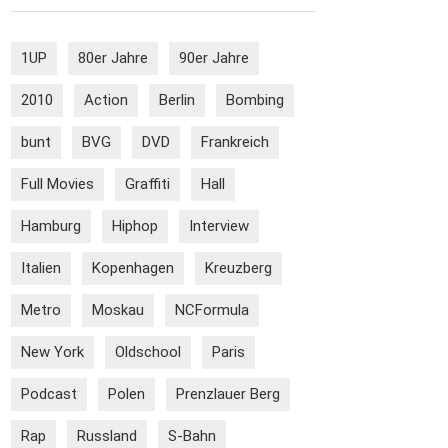
1UP
80er Jahre
90er Jahre
2010
Action
Berlin
Bombing
bunt
BVG
DVD
Frankreich
Full Movies
Graffiti
Hall
Hamburg
Hiphop
Interview
Italien
Kopenhagen
Kreuzberg
Metro
Moskau
NCFormula
New York
Oldschool
Paris
Podcast
Polen
Prenzlauer Berg
Rap
Russland
S-Bahn