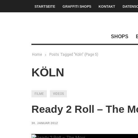
STARTSEITE
GRAFFITI SHOPS
KONTAKT
DATENS
SHOPS
Home
Posts Tagged "Köln"
(Page 5)
KÖLN
FILME
VIDEOS
Ready 2 Roll – The M
30. JANUAR 2012