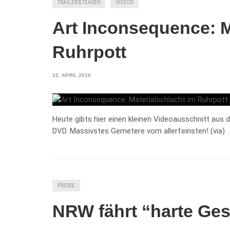
TRAILER & TEASER
VIDEOS
Art Inconsequence: M
Ruhrpott
15. APRIL 2010
Heute gibts hier einen kleinen Videoausschnitt aus 
DVD. Massivstes Gemetere vom allerfeinsten! (via)
PRESSE
NRW fährt “harte Ges