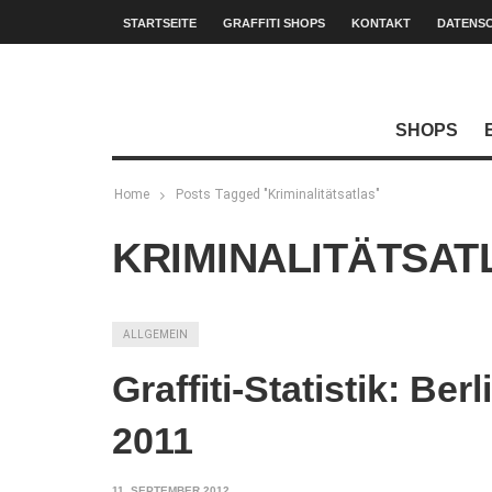
STARTSEITE
GRAFFITI SHOPS
KONTAKT
DATENS
SHOPS
Home
Posts Tagged "Kriminalitätsatlas"
KRIMINALITÄTSAT
ALLGEMEIN
Graffiti-Statistik: Ber
2011
11. SEPTEMBER 2012