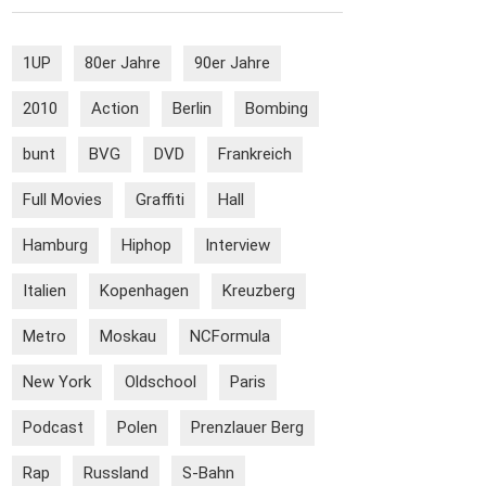
1UP
80er Jahre
90er Jahre
2010
Action
Berlin
Bombing
bunt
BVG
DVD
Frankreich
Full Movies
Graffiti
Hall
Hamburg
Hiphop
Interview
Italien
Kopenhagen
Kreuzberg
Metro
Moskau
NCFormula
New York
Oldschool
Paris
Podcast
Polen
Prenzlauer Berg
Rap
Russland
S-Bahn