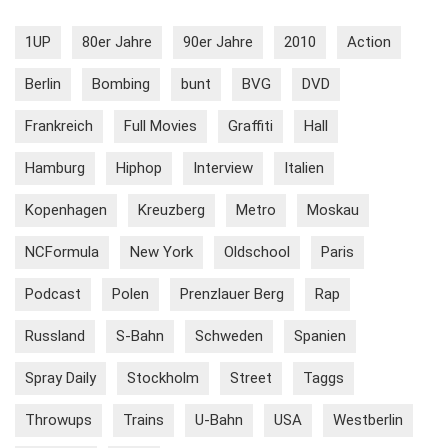
1UP
80er Jahre
90er Jahre
2010
Action
Berlin
Bombing
bunt
BVG
DVD
Frankreich
Full Movies
Graffiti
Hall
Hamburg
Hiphop
Interview
Italien
Kopenhagen
Kreuzberg
Metro
Moskau
NCFormula
New York
Oldschool
Paris
Podcast
Polen
Prenzlauer Berg
Rap
Russland
S-Bahn
Schweden
Spanien
Spray Daily
Stockholm
Street
Taggs
Throwups
Trains
U-Bahn
USA
Westberlin