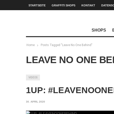
STARTSEITE
GRAFFITI SHOPS
KONTAKT
DATENS
SHOPS
Home
Posts Tagged "Leave No One Behind"
LEAVE NO ONE BE
VIDEOS
1UP: #LEAVENOONE
30. APRIL 2020