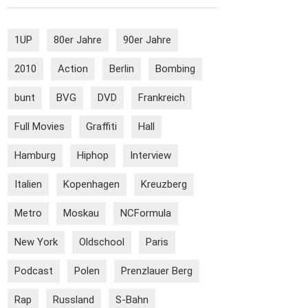
1UP
80er Jahre
90er Jahre
2010
Action
Berlin
Bombing
bunt
BVG
DVD
Frankreich
Full Movies
Graffiti
Hall
Hamburg
Hiphop
Interview
Italien
Kopenhagen
Kreuzberg
Metro
Moskau
NCFormula
New York
Oldschool
Paris
Podcast
Polen
Prenzlauer Berg
Rap
Russland
S-Bahn