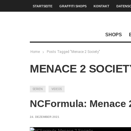
STARTSEITE
GRAFFITI SHOPS
KONTAKT
DATENS
SHOPS
Home
Posts Tagged "Menace 2 Society"
MENACE 2 SOCIET
SERIEN
VIDEOS
NCFormula: Menace 2
24. DEZEMBER 2021