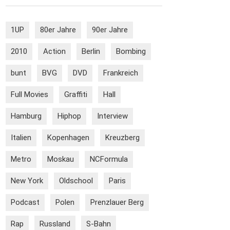
1UP
80er Jahre
90er Jahre
2010
Action
Berlin
Bombing
bunt
BVG
DVD
Frankreich
Full Movies
Graffiti
Hall
Hamburg
Hiphop
Interview
Italien
Kopenhagen
Kreuzberg
Metro
Moskau
NCFormula
New York
Oldschool
Paris
Podcast
Polen
Prenzlauer Berg
Rap
Russland
S-Bahn