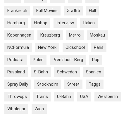
Frankreich
Full Movies
Graffiti
Hall
Hamburg
Hiphop
Interview
Italien
Kopenhagen
Kreuzberg
Metro
Moskau
NCFormula
New York
Oldschool
Paris
Podcast
Polen
Prenzlauer Berg
Rap
Russland
S-Bahn
Schweden
Spanien
Spray Daily
Stockholm
Street
Taggs
Throwups
Trains
U-Bahn
USA
Westberlin
Wholecar
Wien