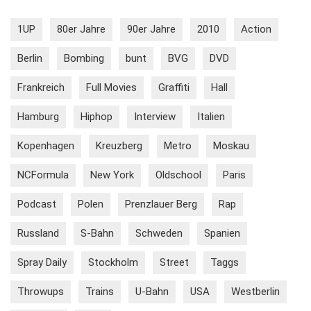
1UP
80er Jahre
90er Jahre
2010
Action
Berlin
Bombing
bunt
BVG
DVD
Frankreich
Full Movies
Graffiti
Hall
Hamburg
Hiphop
Interview
Italien
Kopenhagen
Kreuzberg
Metro
Moskau
NCFormula
New York
Oldschool
Paris
Podcast
Polen
Prenzlauer Berg
Rap
Russland
S-Bahn
Schweden
Spanien
Spray Daily
Stockholm
Street
Taggs
Throwups
Trains
U-Bahn
USA
Westberlin