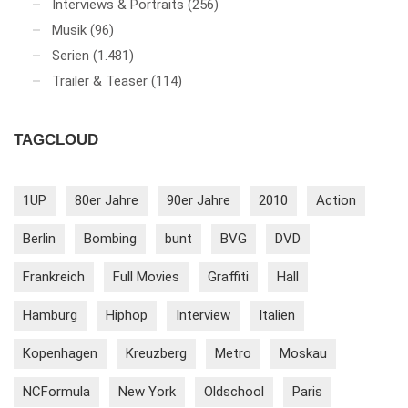
Interviews & Portraits
(256)
Musik
(96)
Serien
(1.481)
Trailer & Teaser
(114)
TAGCLOUD
1UP
80er Jahre
90er Jahre
2010
Action
Berlin
Bombing
bunt
BVG
DVD
Frankreich
Full Movies
Graffiti
Hall
Hamburg
Hiphop
Interview
Italien
Kopenhagen
Kreuzberg
Metro
Moskau
NCFormula
New York
Oldschool
Paris