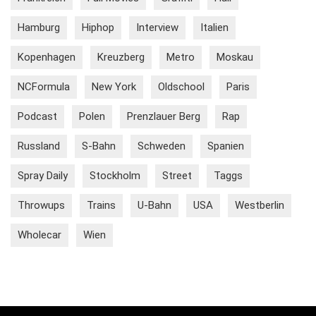
Hamburg
Hiphop
Interview
Italien
Kopenhagen
Kreuzberg
Metro
Moskau
NCFormula
New York
Oldschool
Paris
Podcast
Polen
Prenzlauer Berg
Rap
Russland
S-Bahn
Schweden
Spanien
Spray Daily
Stockholm
Street
Taggs
Throwups
Trains
U-Bahn
USA
Westberlin
Wholecar
Wien