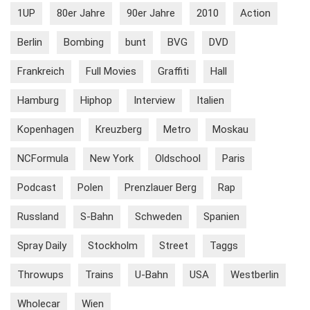
1UP
80er Jahre
90er Jahre
2010
Action
Berlin
Bombing
bunt
BVG
DVD
Frankreich
Full Movies
Graffiti
Hall
Hamburg
Hiphop
Interview
Italien
Kopenhagen
Kreuzberg
Metro
Moskau
NCFormula
New York
Oldschool
Paris
Podcast
Polen
Prenzlauer Berg
Rap
Russland
S-Bahn
Schweden
Spanien
Spray Daily
Stockholm
Street
Taggs
Throwups
Trains
U-Bahn
USA
Westberlin
Wholecar
Wien