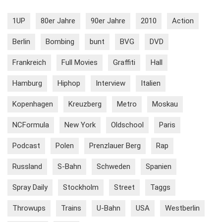
1UP
80er Jahre
90er Jahre
2010
Action
Berlin
Bombing
bunt
BVG
DVD
Frankreich
Full Movies
Graffiti
Hall
Hamburg
Hiphop
Interview
Italien
Kopenhagen
Kreuzberg
Metro
Moskau
NCFormula
New York
Oldschool
Paris
Podcast
Polen
Prenzlauer Berg
Rap
Russland
S-Bahn
Schweden
Spanien
Spray Daily
Stockholm
Street
Taggs
Throwups
Trains
U-Bahn
USA
Westberlin