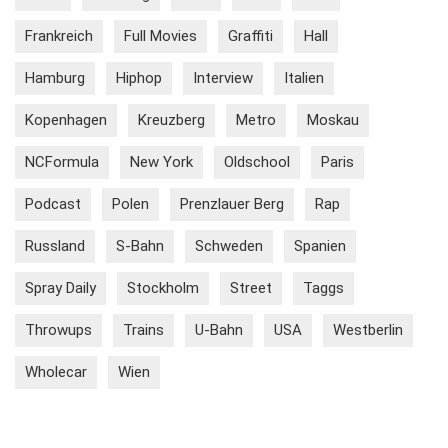
Frankreich
Full Movies
Graffiti
Hall
Hamburg
Hiphop
Interview
Italien
Kopenhagen
Kreuzberg
Metro
Moskau
NCFormula
New York
Oldschool
Paris
Podcast
Polen
Prenzlauer Berg
Rap
Russland
S-Bahn
Schweden
Spanien
Spray Daily
Stockholm
Street
Taggs
Throwups
Trains
U-Bahn
USA
Westberlin
Wholecar
Wien