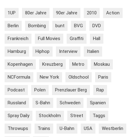
1UP
80er Jahre
90er Jahre
2010
Action
Berlin
Bombing
bunt
BVG
DVD
Frankreich
Full Movies
Graffiti
Hall
Hamburg
Hiphop
Interview
Italien
Kopenhagen
Kreuzberg
Metro
Moskau
NCFormula
New York
Oldschool
Paris
Podcast
Polen
Prenzlauer Berg
Rap
Russland
S-Bahn
Schweden
Spanien
Spray Daily
Stockholm
Street
Taggs
Throwups
Trains
U-Bahn
USA
Westberlin