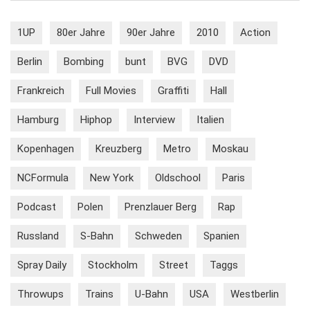
1UP
80er Jahre
90er Jahre
2010
Action
Berlin
Bombing
bunt
BVG
DVD
Frankreich
Full Movies
Graffiti
Hall
Hamburg
Hiphop
Interview
Italien
Kopenhagen
Kreuzberg
Metro
Moskau
NCFormula
New York
Oldschool
Paris
Podcast
Polen
Prenzlauer Berg
Rap
Russland
S-Bahn
Schweden
Spanien
Spray Daily
Stockholm
Street
Taggs
Throwups
Trains
U-Bahn
USA
Westberlin