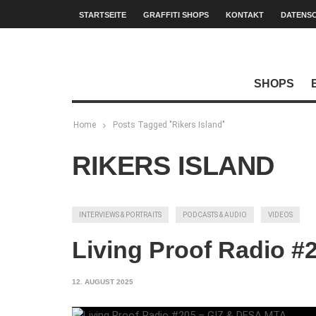
STARTSEITE
GRAFFITI SHOPS
KONTAKT
DATENS
SHOPS
Home
Posts Tagged "Rikers Island"
RIKERS ISLAND
INTERVIEWS & PORTRAITS
PODCASTS & AUDIO
VIDEOS
Living Proof Radio 
12. AUGUST 2025