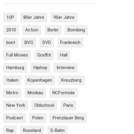
1UP
80er Jahre
90er Jahre
2010
Action
Berlin
Bombing
bunt
BVG
DVD
Frankreich
Full Movies
Graffiti
Hall
Hamburg
Hiphop
Interview
Italien
Kopenhagen
Kreuzberg
Metro
Moskau
NCFormula
New York
Oldschool
Paris
Podcast
Polen
Prenzlauer Berg
Rap
Russland
S-Bahn