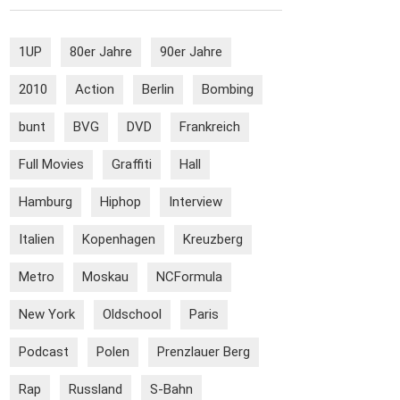
1UP
80er Jahre
90er Jahre
2010
Action
Berlin
Bombing
bunt
BVG
DVD
Frankreich
Full Movies
Graffiti
Hall
Hamburg
Hiphop
Interview
Italien
Kopenhagen
Kreuzberg
Metro
Moskau
NCFormula
New York
Oldschool
Paris
Podcast
Polen
Prenzlauer Berg
Rap
Russland
S-Bahn