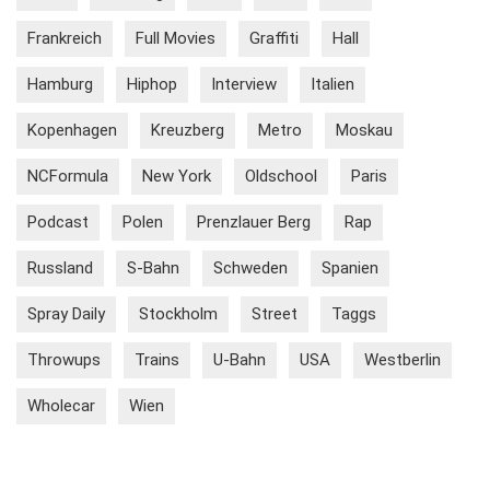
Frankreich
Full Movies
Graffiti
Hall
Hamburg
Hiphop
Interview
Italien
Kopenhagen
Kreuzberg
Metro
Moskau
NCFormula
New York
Oldschool
Paris
Podcast
Polen
Prenzlauer Berg
Rap
Russland
S-Bahn
Schweden
Spanien
Spray Daily
Stockholm
Street
Taggs
Throwups
Trains
U-Bahn
USA
Westberlin
Wholecar
Wien