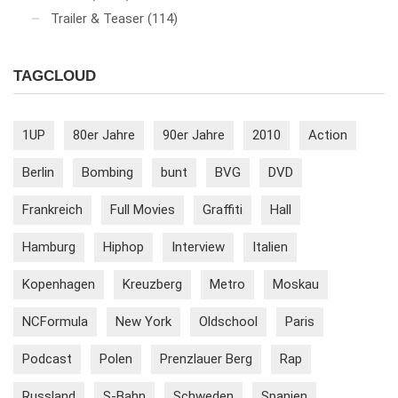
Trailer & Teaser
(114)
TAGCLOUD
1UP
80er Jahre
90er Jahre
2010
Action
Berlin
Bombing
bunt
BVG
DVD
Frankreich
Full Movies
Graffiti
Hall
Hamburg
Hiphop
Interview
Italien
Kopenhagen
Kreuzberg
Metro
Moskau
NCFormula
New York
Oldschool
Paris
Podcast
Polen
Prenzlauer Berg
Rap
Russland
S-Bahn
Schweden
Spanien