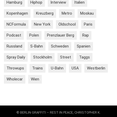
Hamburg
Hiphop
Interview
Italien
Kopenhagen
Kreuzberg
Metro
Moskau
NCFormula
New York
Oldschool
Paris
Podcast
Polen
Prenzlauer Berg
Rap
Russland
S-Bahn
Schweden
Spanien
Spray Daily
Stockholm
Street
Taggs
Throwups
Trains
U-Bahn
USA
Westberlin
Wholecar
Wien
© BERLIN GRAFFITI – REST IN PEACE, CHRISTOPHER K.