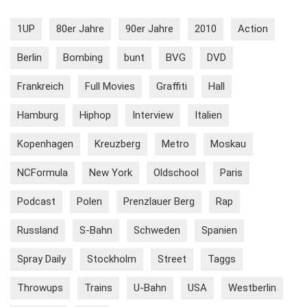
1UP
80er Jahre
90er Jahre
2010
Action
Berlin
Bombing
bunt
BVG
DVD
Frankreich
Full Movies
Graffiti
Hall
Hamburg
Hiphop
Interview
Italien
Kopenhagen
Kreuzberg
Metro
Moskau
NCFormula
New York
Oldschool
Paris
Podcast
Polen
Prenzlauer Berg
Rap
Russland
S-Bahn
Schweden
Spanien
Spray Daily
Stockholm
Street
Taggs
Throwups
Trains
U-Bahn
USA
Westberlin