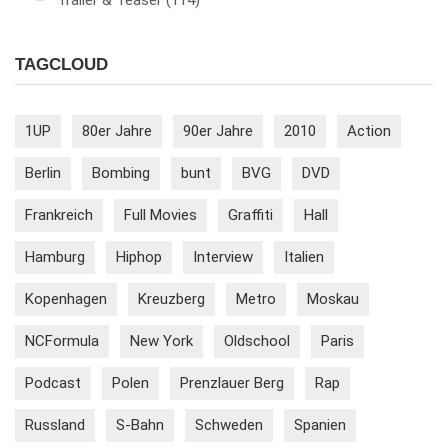
Trailer & Teaser
(114)
TAGCLOUD
1UP
80er Jahre
90er Jahre
2010
Action
Berlin
Bombing
bunt
BVG
DVD
Frankreich
Full Movies
Graffiti
Hall
Hamburg
Hiphop
Interview
Italien
Kopenhagen
Kreuzberg
Metro
Moskau
NCFormula
New York
Oldschool
Paris
Podcast
Polen
Prenzlauer Berg
Rap
Russland
S-Bahn
Schweden
Spanien