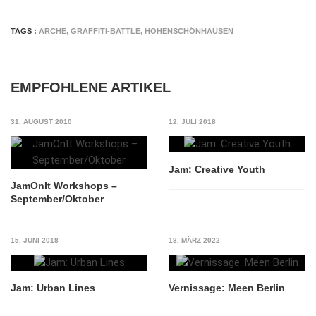
TAGS :
ARCHE
,
GRAFFITI-BATTLE
,
HOHENSCHÖNHAUSEN
EMPFOHLENE ARTIKEL
31. AUGUST 2010
12. JULI 2018
Jam: Creative Youth
JamOnIt Workshops –
September/Oktober
15. JUNI 2018
18. MÄRZ 2022
Jam: Urban Lines
Vernissage: Meen Berlin